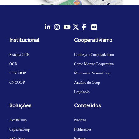
LinkedIn
Instagram
Youtube
Twitter/X
Facebook
Flickr
Institucional
Cooperativismo
Sistema OCB
Conheça o Cooperativismo
OCB
Como Montar Cooperativa
SESCOOP
Movimento SomosCoop
CNCOOP
Anuário do Coop
Legislação
Soluções
Conteúdos
AvaliaCoop
Notícias
CapacitaCoop
Publicações
ESGCoop
Eventos