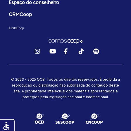
Espaço do conselheiro
CRMCoop
LicitaCoop
Instagram
YouTube
Facebook
TikTok
Spotify
© 2023 - 2025 OCB. Todos os direitos reservados. É proibida a
reprodução ou distribuição não autorizada do conteúdo deste
site.
A propriedade intelectual dos materiais apresentados é
protegida pela legislação nacional e internacional.
accessible