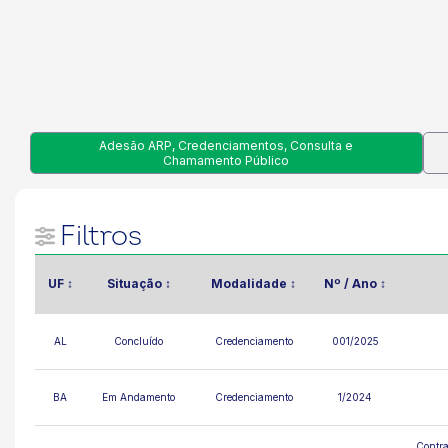
Adesão ARP, Credenciamentos, Consulta e
Chamamento Público
Filtros
UF
↕
Situação
↕
Modalidade
↕
Nº / Ano
↕
AL
Concluído
Credenciamento
001/2025
BA
Em Andamento
Credenciamento
1/2024
Contra