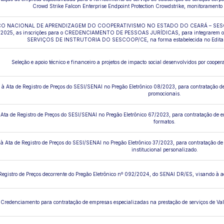
Crowd Strike Falcon Enterprise Endpoint Protection Crowdstrike, monitoramento 
O NACIONAL DE APRENDIZAGEM DO COOPERATIVISMO NO ESTADO DO CEARÁ – SESCOOP/CE,
/2025, as inscrições para o CREDENCIAMENTO DE PESSOAS JURÍDICAS, para integrare
SERVIÇOS DE INSTRUTORIA DO SESCOOP/CE, na forma estabelecida no Edital 
Seleção e apoio técnico e financeiro a projetos de impacto social desenvolvidos por coop
 à Ata de Registro de Preços do SESI/SENAI no Pregão Eletrônico 08/2023, para contratação 
promocionais.
Ata de Registro de Preços do SESI/SENAI no Pregão Eletrônico 67/2023, para contratação de e
formatos.
à Ata de Registro de Preços do SESI/SENAI no Pregão Eletrônico 37/2023, para contratação de
institucional personalizado.
Registro de Preços decorrente do Pregão Eletrônico nº 092/2024, do SENAI DR/ES, visando à a
Credenciamento para contratação de empresas especializadas na prestação de serviços de Va