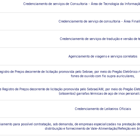
Credenciamento de serviços de Consultoria - Área de Tecnologia da Informaçã
Credenciamento de serviço de consultoria - Área Finalí
Credenciamento de serviços de tradução e versão de t
Agenciamento de viagens e serviços correlatos
egistro de Preços decorrente de licitação promovida pelo Sebrae, por meio do Pregão Eletrônico
fones de ouvido com fio supra auriculares,
e Registro de Preços decorrente de licitação promovida pelo Sebrae/AM, por meio do Pregão El
(oitocentos) garrafas térmicas de aço de inox personal
Credenciamento de Leiloeiros Oficiais
iamento para possível contratação, sob demanda, de empresas especializadas na prestação de
distribuição e fornecimento de Vale-Alimentação/Refeição em â