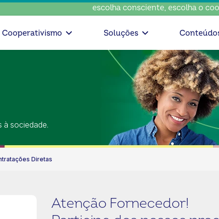
escolha consciente, escolha o coop • esco
Cooperativismo
Soluções
Conteúdo
s à sociedade.
ntratações Diretas
Atenção Fornecedor!