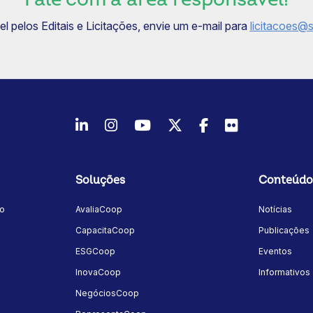
 pelos Editais e Licitações, envie um e-mail para
licitacoes@
LinkedIn
Instagram
Youtube
Twitter/X
Facebook
Flickr
Soluções
Conteúdo
mo
AvaliaCoop
Notícias
a
CapacitaCoop
Publicações
ESGCoop
Eventos
InovaCoop
Informativos
NegóciosCoop