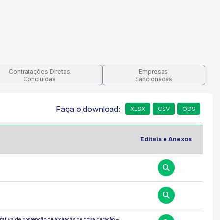
Contratações Diretas
Empresas
Concluídas
Sancionadas
Faça o download:
XLSX
CSV
ODS
Editais e Anexos
orativa de prevenção de ameaças de nova geração –