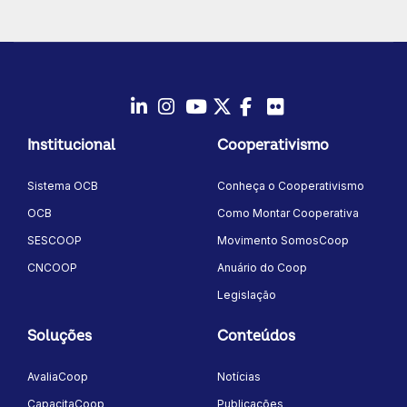
LinkedIn
Instagram
Youtube
Twitter/X
Facebook
Flickr
Institucional
Cooperativismo
Sistema OCB
Conheça o Cooperativismo
OCB
Como Montar Cooperativa
SESCOOP
Movimento SomosCoop
CNCOOP
Anuário do Coop
Legislação
Soluções
Conteúdos
AvaliaCoop
Notícias
CapacitaCoop
Publicações